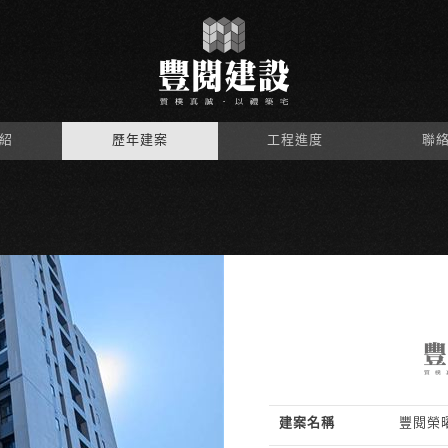
紹
歷年建案
工程進度
聯
建案名稱
豐閱榮曜