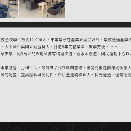
該校全校學生數約12,000人，畢業學子在產業界廣受好評，學校透過產
、太平國中與國立勤益科大，打造9年完整學區，就學方便。
⋯⋯
意美景，約3萬坪的綠地並擁有環湖步道、親水木棧道、國民運動中心以及可
用專業物管，打理生活，設計誠品式社區圖書館，推開門後是階梯式休憩
衛浴的配置，提高隱私與便利性。四併全邊間棟距大，採光通透，僅需低