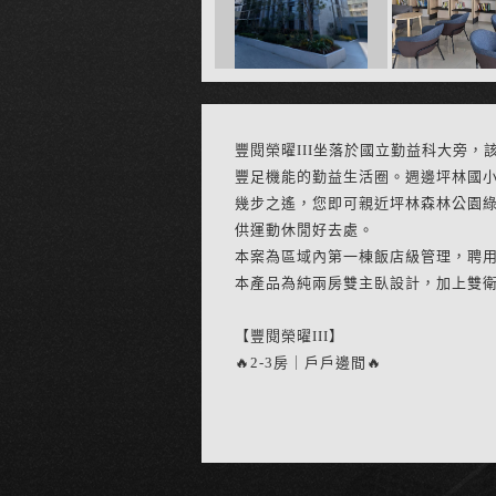
豐閱榮曜III坐落於國立勤益科大旁，
豐足機能的勤益生活圈。週邊坪林國小
幾步之遙，您即可親近坪林森林公園綠
供運動休閒好去處。
本案為區域內第一棟飯店級管理，聘
本產品為純兩房雙主臥設計，加上雙
【豐閱榮曜III】
🔥2-3房｜戶戶邊間🔥