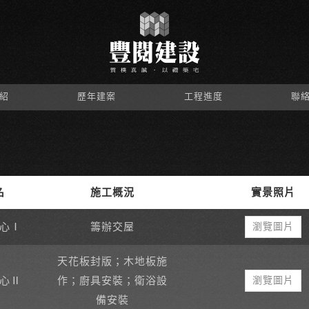
紹
歷年建案
工程進度
聯
名
施工概況
實景照片
心Ⅰ
籌辦交屋
瀏覽圖片
天花板封版；木地板施
心Ⅱ
作；廚具安裝；衛浴設
瀏覽圖片
備安裝