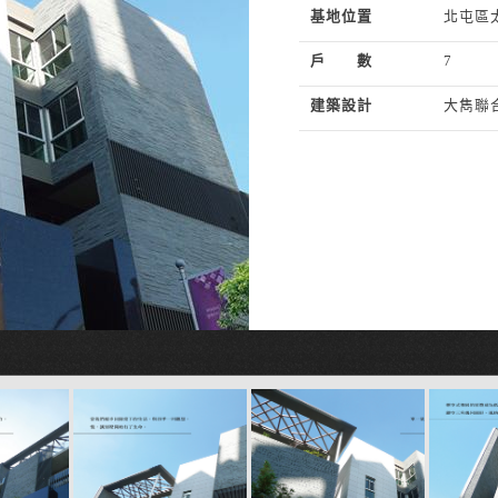
基地位置
北屯區
戶 數
7
建築設計
大雋聯