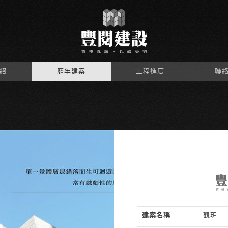
紹
歷年建案
工程進度
聯
建案名稱
觀玥