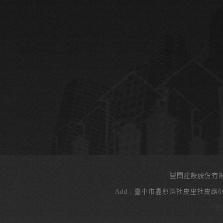
豐閱建設股份有
Add : 臺中市豐原區社皮里社皮路69號 Te
藝